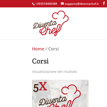
+393518400388
supporto@diventachef.it
Home
/ Corsi
Corsi
Visualizzazione del risultato