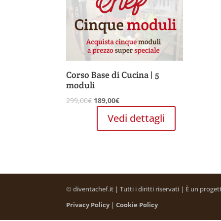
Corso Base di Cucina | 5
moduli
Il
Il
299,00
€
189,00
€
prezzo
prezzo
Vedi dettagli
originale
attuale
era:
è:
299,00€.
189,00€.
© diventachef.it | Tutti i diritti riservati | È un prog
Privacy Policy
|
Cookie Policy