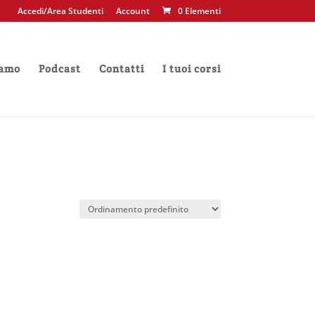
Accedi/Area Studenti
Account
0 Elementi
iamo
Podcast
Contatti
I tuoi corsi