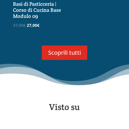
Basi di Pasticceria |
Corso di Cucina Base
Modulo 09
Il
Il
37,00
€
27,00
€
prezzo
prezzo
originale
attuale
era:
è:
Scoprili tutti
37,00€.
27,00€.
Visto su