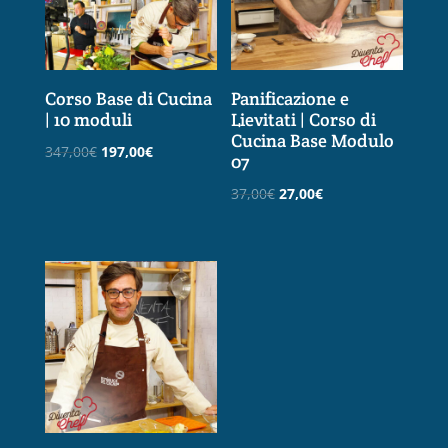
Corso Base di Cucina
Panificazione e
| 10 moduli
Lievitati | Corso di
Cucina Base Modulo
Il
Il
347,00
€
197,00
€
07
prezzo
prezzo
Il
Il
37,00
€
27,00
€
originale
attuale
prezzo
prezzo
era:
è:
originale
attuale
347,00€.
197,00€.
era:
è:
37,00€.
27,00€.