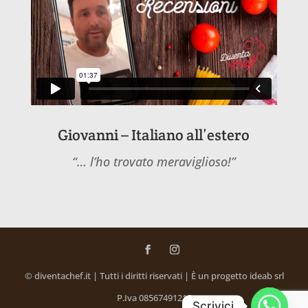
Giovanni – Italiano all’estero
“… l’ho trovato meraviglioso!”
© diventachef.it | Tutti i diritti riservati | È un progetto ideab srl
P.Iva 08567491215
Scrivici