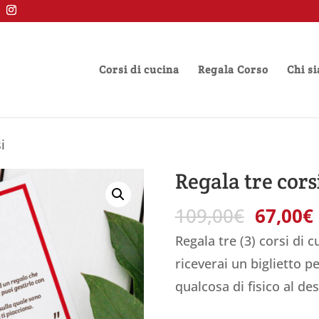
Corsi di cucina
Regala Corso
Chi s
i
Regala tre cors
Il
I
109,00
€
67,00
€
prezzo
Regala tre (3) corsi di cu
origina
riceverai un biglietto 
era:
qualcosa di fisico al des
109,00€