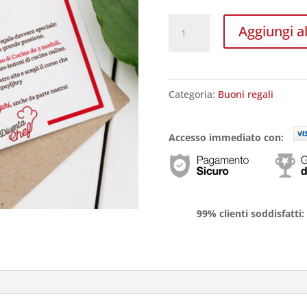
Regala
Aggiungi al
tre
corsi
quantità
Categoria:
Buoni regali
Accesso immediato con:
99% clienti soddisfatti: