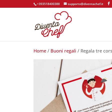
+393518400388
supporto@diventachef.it
Home
/
Buoni regali
/ Regala tre cors