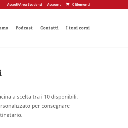
Accedi/Area Studenti
Account
0 Elementi
iamo
Podcast
Contatti
I tuoi corsi
i
l
prezzo
cina a scelta tra i 10 disponibili,
le
attuale
personalizzato per consegnare
è:
tinatario.
.
67,00€.