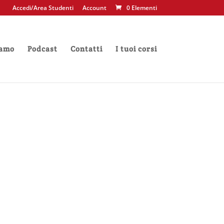
Accedi/Area Studenti
Account
0 Elementi
iamo
Podcast
Contatti
I tuoi corsi