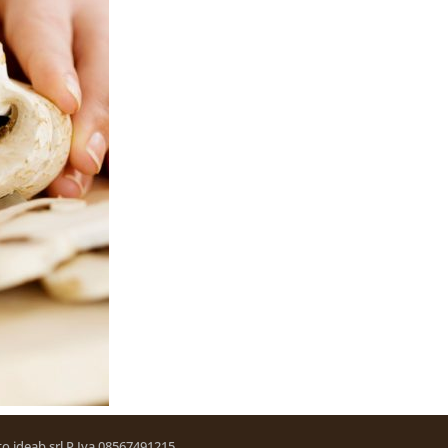
etto ideab srl P.Iva 08567491215