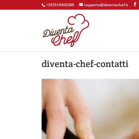
+393518400388
supporto@diventachef.it
diventa-chef-contatti