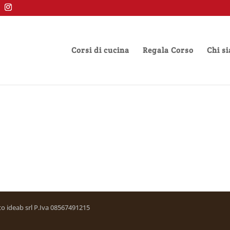
Corsi di cucina
Regala Corso
Chi s
etto ideab srl P.Iva 08567491215