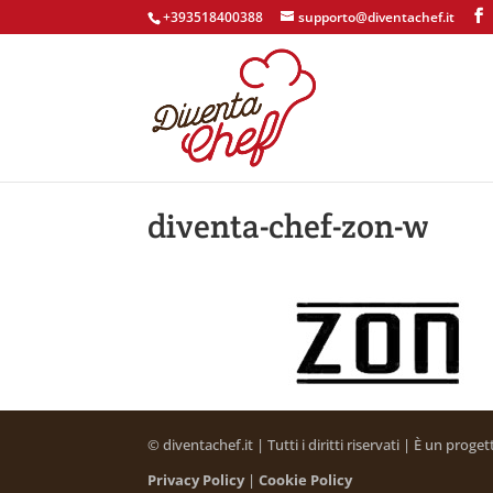
+393518400388
supporto@diventachef.it
diventa-chef-zon-w
© diventachef.it | Tutti i diritti riservati | È un prog
Privacy Policy
|
Cookie Policy