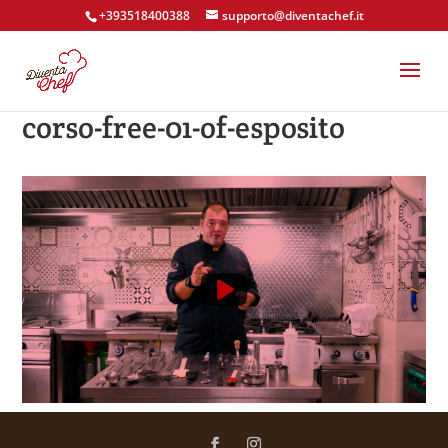
+393518400388
supporto@diventachef.it
corso-free-01-of-esposito