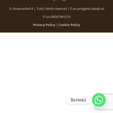
© diventachef.it | Tutti i diritti riservati | È un progetto ideab srl
P.Iva 08567491215
Privacy Policy
|
Cookie Policy
Scrivici