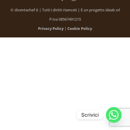
© diventachef.it | Tutti i diritti riservati | È un progetto ideab srl
P.Iva 08567491215
Privacy Policy
|
Cookie Policy
Scrivici