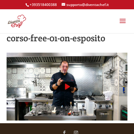
+393518400388
supporto@diventachef.it
corso-free-01-on-esposito