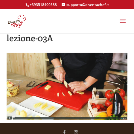
+393518400388
supporto@diventachef.it
lezione-03A