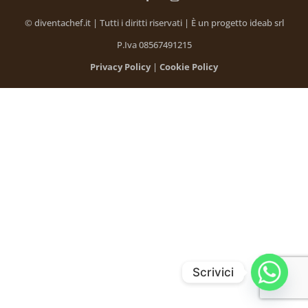
© diventachef.it | Tutti i diritti riservati | È un progetto ideab srl
P.Iva 08567491215
Privacy Policy
|
Cookie Policy
Scrivici