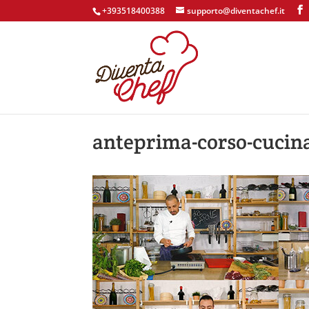
+393518400388
supporto@diventachef.it
anteprima-corso-cucin