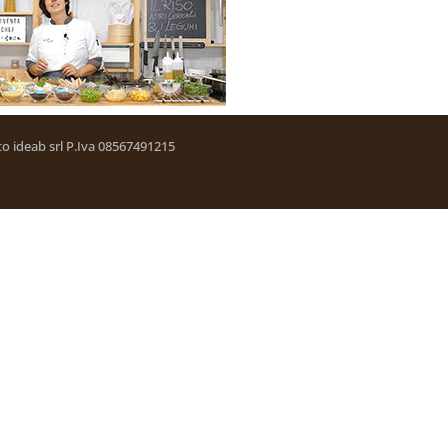
etto ideab srl P.Iva 08567491215