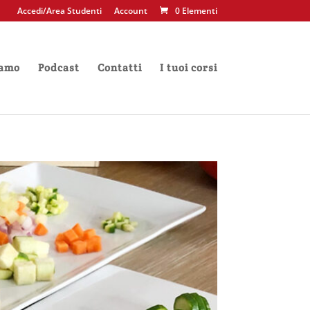
Accedi/Area Studenti
Account
0 Elementi
iamo
Podcast
Contatti
I tuoi corsi