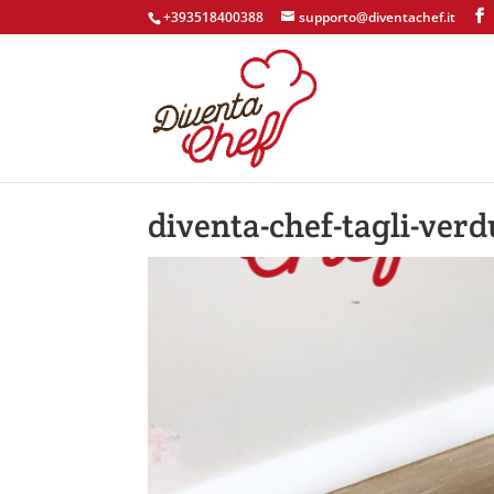
+393518400388
supporto@diventachef.it
diventa-chef-tagli-ver