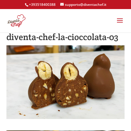
+393518400388
supporto@diventachef.it
diventa-chef-la-cioccolata-03