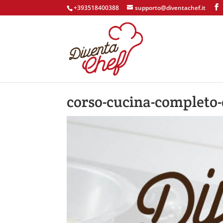
+393518400388
supporto@diventachef.it
corso-cucina-completo-