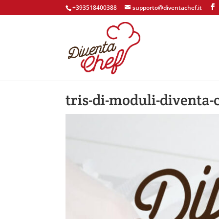
+393518400388
supporto@diventachef.it
tris-di-moduli-diventa-